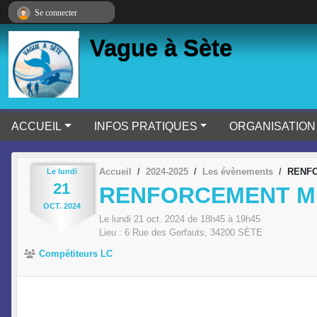
Panneau de gestion des cookies
Se connecter
Vague à Sète
ACCUEIL
INFOS PRATIQUES
ORGANISATION
Accueil
2024-2025
Les évènements
RENF
Le
lundi
21
RENFORCEMENT M
OCT.
2024
Le
lundi
21
oct.
2024
de 18h45 à 19h45
Lieu :
6 Rue des Gerfauts,
34200
SÈTE
Compétiteurs LC