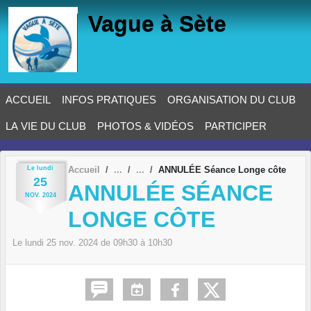
Panneau de gestion des cookies
Vague à Sète
ACCUEIL
INFOS PRATIQUES
ORGANISATION DU CLUB
LA VIE DU CLUB
PHOTOS & VIDÉOS
PARTICIPER
Le
lundi
Accueil
ANNULÉE Séance Longe côte
25
ANNULÉE SÉANCE
NOV.
2024
LONGE CÔTE
Le
lundi
25
nov.
2024
de 09h30 à 10h30