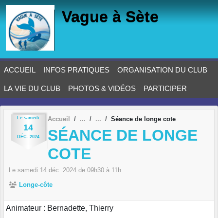
Panneau de gestion des cookies
Vague à Sète
ACCUEIL
INFOS PRATIQUES
ORGANISATION DU CLUB
LA VIE DU CLUB
PHOTOS & VIDÉOS
PARTICIPER
Le
samedi
Accueil
Séance de longe cote
14
SÉANCE DE LONGE
DÉC.
2024
COTE
Le
samedi
14
déc.
2024
de 09h30 à 11h
Longe-côte
Animateur : Bernadette, Thierry