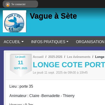
Panneau de gestion des cookies
Se connecter
Vague à Sète
ACCUEIL
INFOS PRATIQUES
ORGANISATION
Accueil
2025-2026
Les évènements
Longe 
Le
jeudi
11
LONGE COTE PORT
SEPT.
2025
Le
jeudi
11
sept.
2025
de 09h30 à 10h45
Lieu : porte 35
Animateur : Claire -Bernadette - Thierry