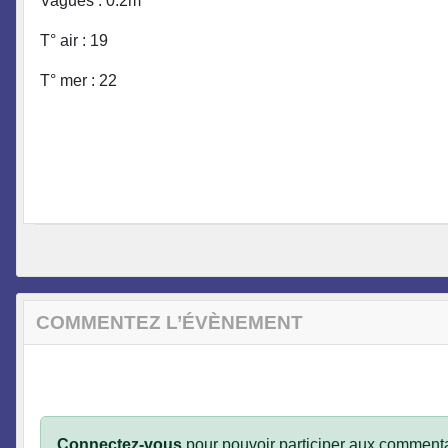
Vagues : 0.2m
T° air : 19
T° mer : 22
COMMENTEZ L’ÉVÈNEMENT
Connectez-vous
pour pouvoir participer aux commenta