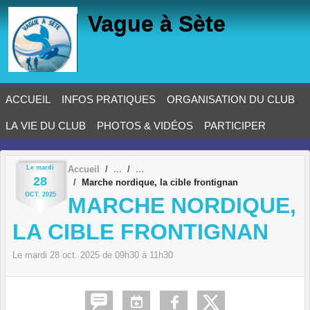
Panneau de gestion des cookies
Vague à Sète
ACCUEIL
INFOS PRATIQUES
ORGANISATION DU CLUB
LA VIE DU CLUB
PHOTOS & VIDÉOS
PARTICIPER
Le
mardi
Accueil
28
Marche nordique, la cible frontignan
OCT.
2025
MARCHE NORDIQUE,
LA CIBLE FRONTIGNAN
Le
mardi
28
oct.
2025
de 09h30 à 11h30