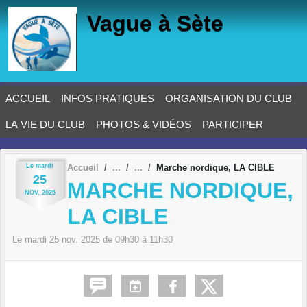
Panneau de gestion des cookies
Vague à Sète
ACCUEIL
INFOS PRATIQUES
ORGANISATION DU CLUB
LA VIE DU CLUB
PHOTOS & VIDÉOS
PARTICIPER
Le
mardi
Accueil
Marche nordique, LA CIBLE
25
MARCHE NORDIQUE,
NOV.
2025
LA CIBLE
Le
mardi
25
nov.
2025
de 09h30 à 11h30